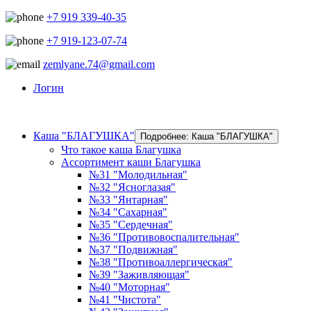
+7 919 339-40-35
+7 919-123-07-74
zemlyane.74@gmail.com
Логин
Каша "БЛАГУШКА"
Подробнее: Каша "БЛАГУШКА"
Что такое каша Благушка
Ассортимент каши Благушка
№31 "Молодильная"
№32 "Ясноглазая"
№33 "Янтарная"
№34 "Сахарная"
№35 "Сердечная"
№36 "Противовоспалительная"
№37 "Подвижная"
№38 "Противоаллергическая"
№39 "Заживляющая"
№40 "Моторная"
№41 "Чистота"