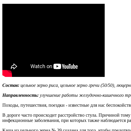
Состав:
цельное зерно риса, цельное зерно гречи (50/50), люце
Направленность:
улучшение работы желудочно-кишечного трак
Походы, путешествия, поездки - известные для нас беспокойс
В дороге часто происходит расстройство стула. Причиной тому
инфекционные заболевания, при которых также наблюдается р
Каша из цельного зерна № 39 создана для того, чтобы предот