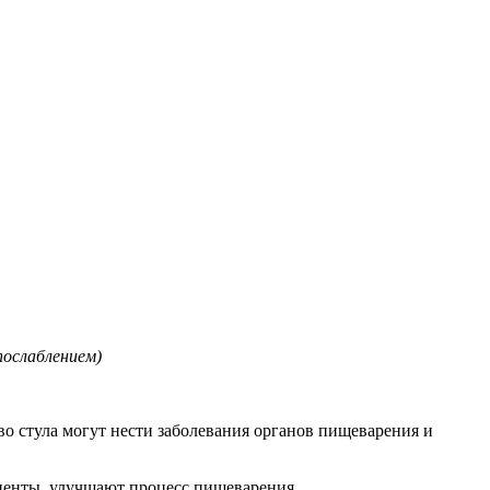
послаблением)
во стула могут нести заболевания органов пищеварения и
поненты улучшают процесс пищеварения.