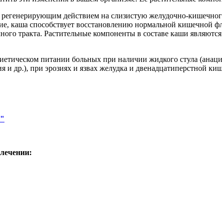
регенерирующим действием на слизистую желудочно-кишечного т
ие, каша способствует восстановлению нормальной кишечной 
ного тракта. Растительные компоненты в составе каши являютс
иетическом питании больных при наличии жидкого стула (анацид
я и др.), при эрозиях и язвах желудка и двенадцатиперстной ки
"
лечении: