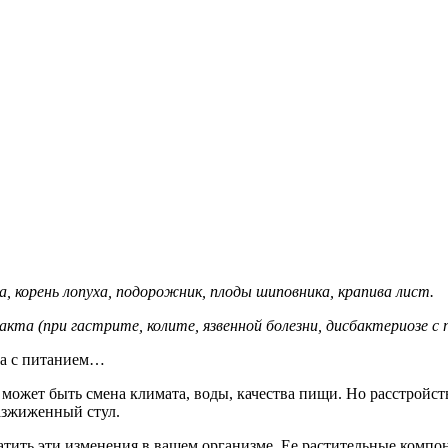
рна, корень лопуха, подорожник, плоды шиповника, крапива лист.
та (при гастрите, колите, язвенной болезни, дисбактериозе с 
тва с питанием…
 может быть смена климата, воды, качества пищи. Но расстройст
азжиженный стул.
вратить эти изменения в вашем организме. Ее растительные ком