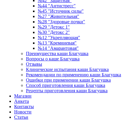
№42 "Защитная"
№44 "Антистресс"
№45 "Источник силы"
№27 "Живительная"
№28 "Здоровые почки"
№29 "Детокс 1"
№30 "Детокс 2"
№12 "Укрепляющая"
№13 "Кремниевая"
№14 "Амарантовая"
Преимущества каши Благушка
Вопросы о каше Благушка
Отзывы
Клинические испытания каши Благушка
Рекомендации по применению каши Благушка
Ошибки при применении каши Благушка
Способ приготовления каши Благушка
Рецепты приготовления каши Благушка
Магазин
Анкета
Контакты
Новости
Статьи