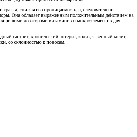
ракта, снижая его проницаемость, а, следовательно,
флоры. Она обладает выраженным положительным действием на
я хорошими дозаторами витаминов и микроэлементов для
ный гастрит, хронический энтерит, колит, язвенный колит,
шки, со склонностью к поносам.