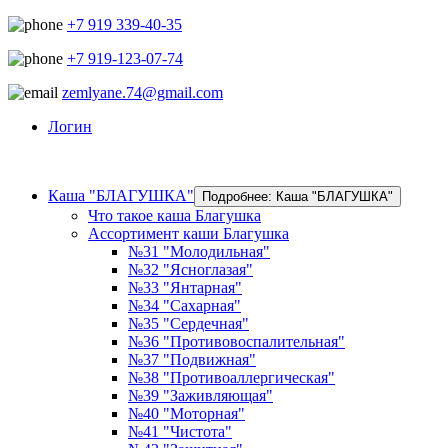
+7 919 339-40-35
+7 919-123-07-74
zemlyane.74@gmail.com
Логин
Каша "БЛАГУШКА"
Подробнее: Каша "БЛАГУШКА"
Что такое каша Благушка
Ассортимент каши Благушка
№31 "Молодильная"
№32 "Ясноглазая"
№33 "Янтарная"
№34 "Сахарная"
№35 "Сердечная"
№36 "Противовоспалительная"
№37 "Подвижная"
№38 "Противоаллергическая"
№39 "Заживляющая"
№40 "Моторная"
№41 "Чистота"