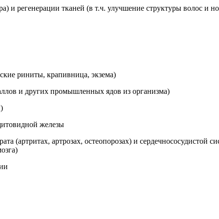
а) и регенерации тканей (в т.ч. улучшение структуры волос и но
ские риниты, крапивница, экзема)
таллов и других промышленных ядов из организма)
)
 щитовидной железы
ата (артритах, артрозах, остеопорозах) и сердечнососудистой си
озга)
пии