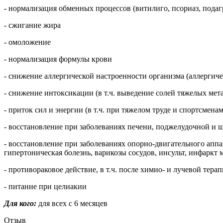
- нормализация обменных процессов (витилиго, псориаз, подагр
- сжигание жира
- омоложение
- нормализация формулы крови
- снижение аллергической настроенности организма (аллергиче
- снижение интоксикации (в т.ч. выведение солей тяжелых ме
- приток сил и энергии (в т.ч. при тяжелом труде и спортсменам
- восстановление при заболеваниях печени, поджелудочной и
- восстановление при заболеваниях опорно-двигательного аппар
гипертоническая болезнь, варикозы сосудов, инсульт, инфаркт м
- противораковое действие, в т.ч. после химио- и лучевой тера
- питание при целиакии
Для кого:
для всех с 6 месяцев
Отзыв