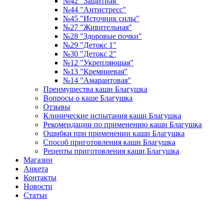
№42 "Защитная"
№44 "Антистресс"
№45 "Источник силы"
№27 "Живительная"
№28 "Здоровые почки"
№29 "Детокс 1"
№30 "Детокс 2"
№12 "Укрепляющая"
№13 "Кремниевая"
№14 "Амарантовая"
Преимущества каши Благушка
Вопросы о каше Благушка
Отзывы
Клинические испытания каши Благушка
Рекомендации по применению каши Благушка
Ошибки при применении каши Благушка
Способ приготовления каши Благушка
Рецепты приготовления каши Благушка
Магазин
Анкета
Контакты
Новости
Статьи