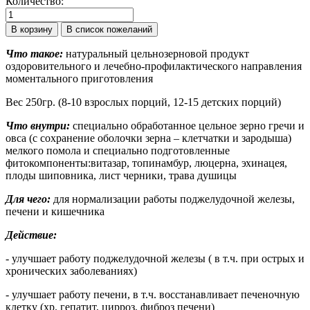
Количество:
Что такое:
натуральный цельнозерновой продукт
оздоровительного и лечебно-профилактического направления
моментального приготовления
Вес 250гр. (8-10 взрослых порций, 12-15 детских порций)
Что внутри:
специально обработанное цельное зерно гречи и
овса (с сохранение оболочки зерна – клетчатки и зародыша)
мелкого помола и специально подготовленные
фитокомпоненты:витазар, топинамбур, люцерна, эхинацея,
плоды шиповника, лист черники, трава душицы
Для чего:
для нормализации работы поджелудочной железы,
печени и кишечника
Действие:
- улучшает работу поджелудочной железы ( в т.ч. при острых и
хронических заболеваниях)
- улучшает работу печени, в т.ч. восстанавливает печеночную
клетку (хр. гепатит, цирроз, фиброз печени)